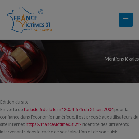
Aller
au
Men
contenu
princ
Mentions légales
Édition du site
En vertu de
l'article 6 de la loi n° 2004-575 du 21 juin 2004
pour la
confiance dans l'économie numérique, il est précisé aux utilisateurs du
site internet
https://francevictimes31.fr/
l'identité des différents
intervenants dans le cadre de sa réalisation et de son suivi: